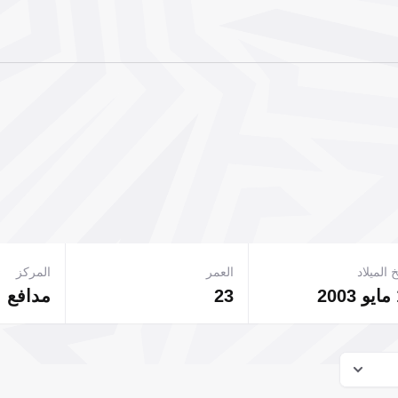
 الميلاد
العمر
المركز
23
مدافع