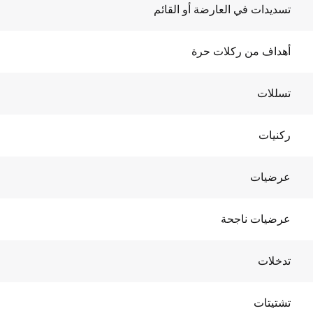
تسديدات في العارضة أو القائم
أهداف من ركلات حرة
تسللات
ركنيات
عرضيات
عرضيات ناجحة
تدخلات
تشتيتات