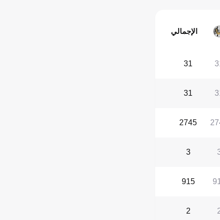
الإجمالي
31
3
31
3
2745
27
3
915
9
2