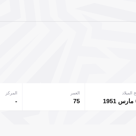
 الميلاد
العمر
المركز
-
75