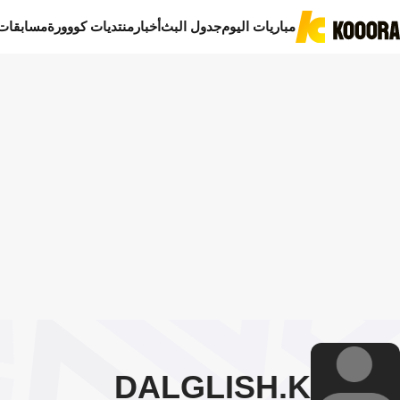
مباريات اليوم
جدول البث
أخبار
منتديات كووورة
مسابقات
DALGLISH
K.