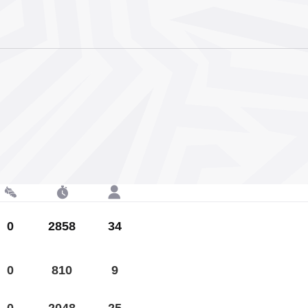
0
2858
34
0
810
9
0
2048
25