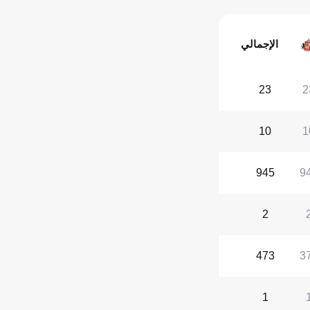
الإجمالي
23
2
10
1
945
9
2
473
3
1