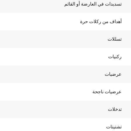
تسديدات في العارضة أو القائم
أهداف من ركلات حرة
تسللات
ركنيات
عرضيات
عرضيات ناجحة
تدخلات
تشتيتات