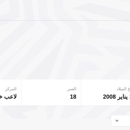
 الميلاد
العمر
المركز
18
لاعب 