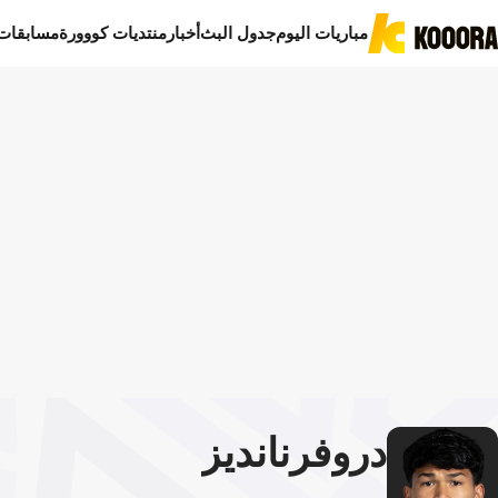
مباريات اليوم
جدول البث
أخبار
منتديات كووورة
مسابقات
درو
فرنانديز