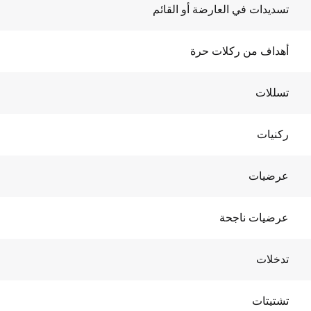
تسديدات في العارضة أو القائم
أهداف من ركلات حرة
تسللات
ركنيات
عرضيات
عرضيات ناجحة
تدخلات
تشتيتات