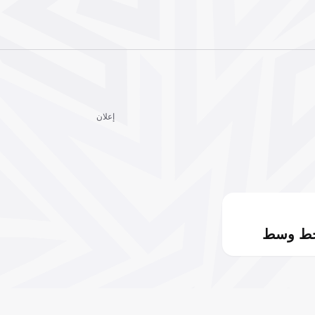
إعلان
خط وسط