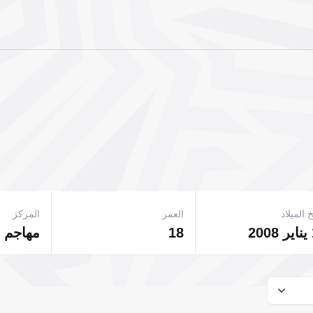
 الميلاد
العمر
المركز
18
مهاجم