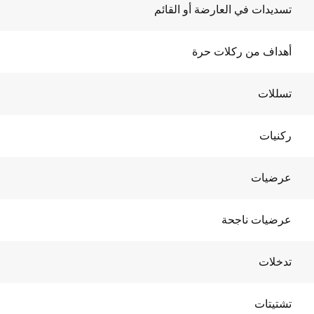
تسديدات في العارضة أو القائم
أهداف من ركلات حرة
تسللات
ركنيات
عرضيات
عرضيات ناجحة
تدخلات
تشتيتات