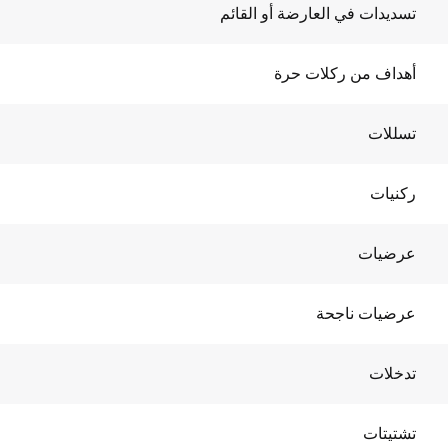
تسديدات في العارضة أو القائم
أهداف من ركلات حرة
تسللات
ركنيات
عرضيات
عرضيات ناجحة
تدخلات
تشتيتات