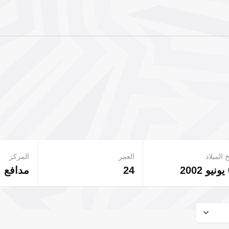
 الميلاد
العمر
المركز
24
مدافع