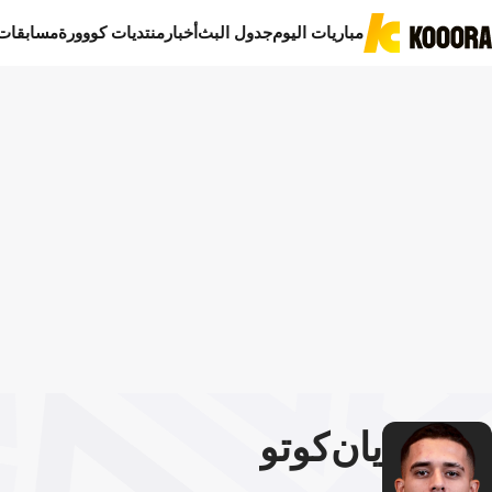
مباريات اليوم
جدول البث
أخبار
منتديات كووورة
مسابقات
يان
كوتو