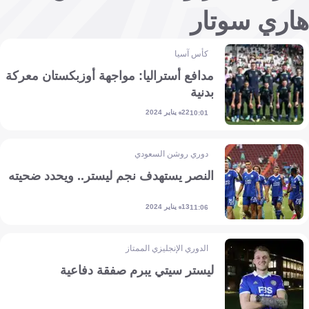
هاري سوتار
كأس آسيا
مدافع أستراليا: مواجهة أوزبكستان معركة
بدنية
22 يناير 2024
10:01
دوري روشن السعودي
النصر يستهدف نجم ليستر.. ويحدد ضحيته
13 يناير 2024
11:06
الدوري الإنجليزي الممتاز
ليستر سيتي يبرم صفقة دفاعية