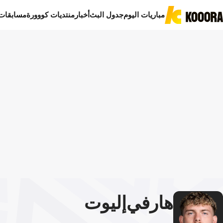
مباريات اليوم
جدول البث
أخبار
منتديات كووورة
مسابقات
هارفي
إليوت