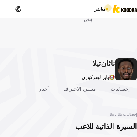
مباشر
إعلان
ناثان
تيلا
باير ليفركوزن
إحصائيات
مسيرة الاحتراف
أخبار
إحصائيات ناثان تيلا
السيرة الذاتية للاعب