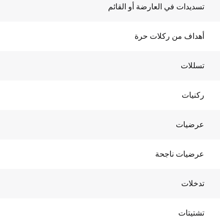
تسديدات في العارضة أو القائم
أهداف من ركلات حرة
تسللات
ركنيات
عرضيات
عرضيات ناجحة
تدخلات
تشتيتات