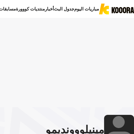
مباريات اليوم
جدول البث
أخبار
منتديات كووورة
مسابقات
مينيلو
وونديمو