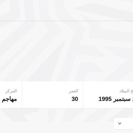
 الميلاد
العمر
المركز
1
30
مهاجم