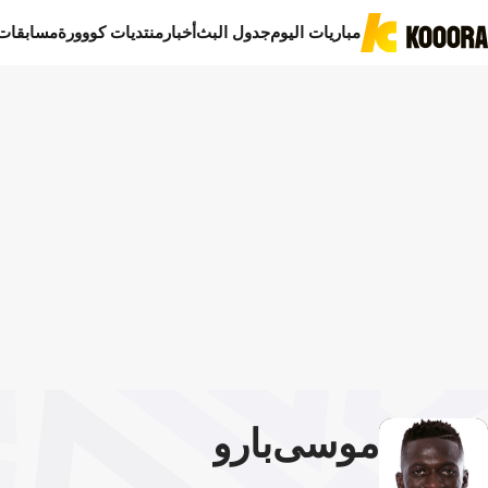
مباريات اليوم
جدول البث
أخبار
منتديات كووورة
مسابقات
موسى
بارو