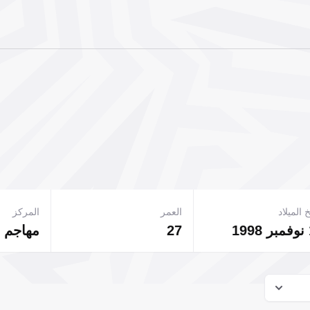
 الميلاد
العمر
المركز
1
27
مهاجم