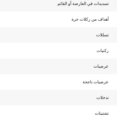
تسديدات في العارضة أو القائم
أهداف من ركلات حرة
تسللات
ركنيات
عرضيات
عرضيات ناجحة
تدخلات
تشتيتات