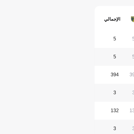
الإجمالي
5
5
394
3
3
132
1
3