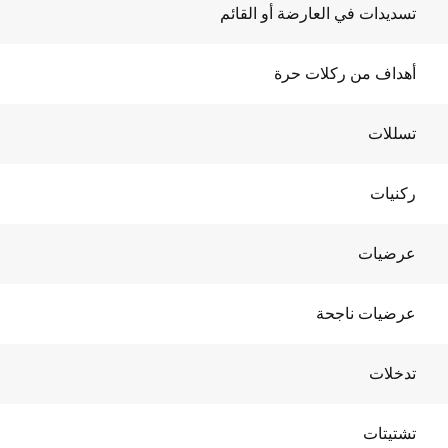
تسديدات في العارضة أو القائم
أهداف من ركلات حرة
تسللات
ركنيات
عرضيات
عرضيات ناجحة
تدخلات
تشتيتات