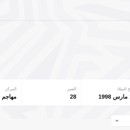
 الميلاد
العمر
المركز
28
مهاجم