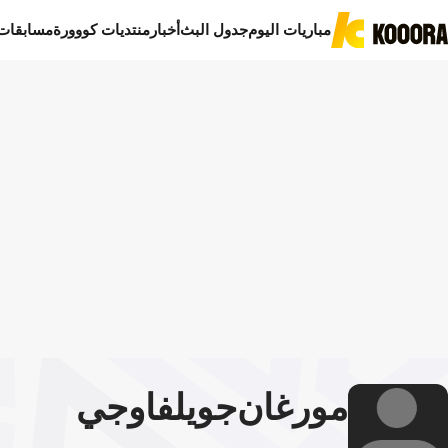
مباريات اليوم
جدول البث
أخبار
منتديات كووورة
مسابقات
مورغان
جويلفاوجي