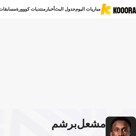
مباريات اليوم
جدول البث
أخبار
منتديات كووورة
مسابقات
مشعل
برشم