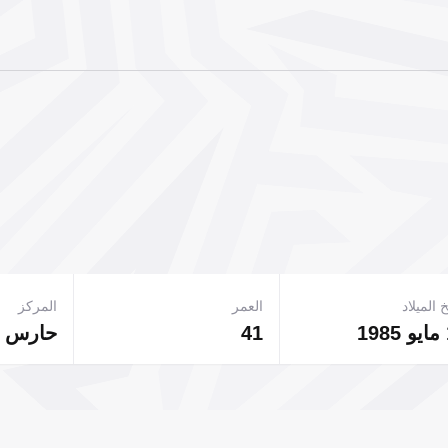
 الميلاد
العمر
المركز
41
حارس 