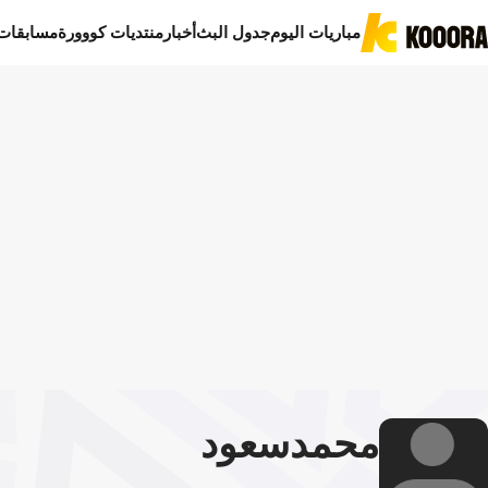
مباريات اليوم
جدول البث
أخبار
منتديات كووورة
مسابقات
محمد
سعود