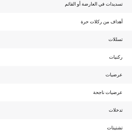
تسديدات في العارضة أو القائم
أهداف من ركلات حرة
تسللات
ركنيات
عرضيات
عرضيات ناجحة
تدخلات
تشتيتات