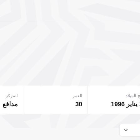
 الميلاد
العمر
المركز
30
مدافع