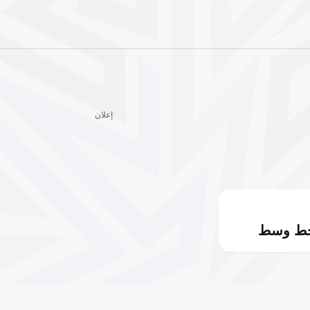
إعلان
خط وسط