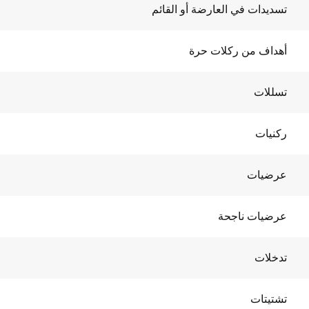
تسديدات في العارضة أو القائم
أهداف من ركلات حرة
تسللات
ركنيات
عرضيات
عرضيات ناجحة
تدخلات
تشتيتات