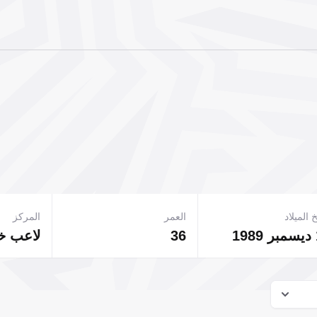
 الميلاد
العمر
المركز
1
36
لاعب 