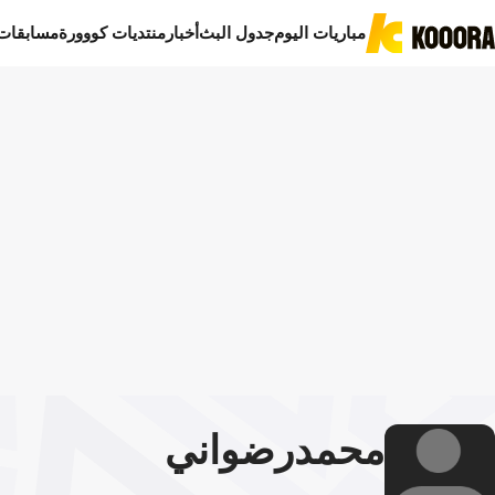
مباريات اليوم
جدول البث
أخبار
منتديات كووورة
مسابقات
محمد
رضواني