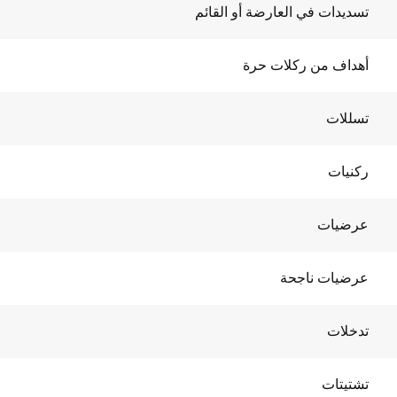
تسديدات في العارضة أو القائم
أهداف من ركلات حرة
تسللات
ركنيات
عرضيات
عرضيات ناجحة
تدخلات
تشتيتات