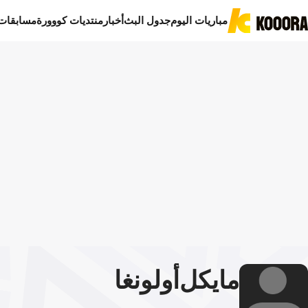
مباريات اليوم
جدول البث
أخبار
منتديات كووورة
مسابقات
مايكل
أولونغا