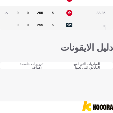
0
0
111
3
0
0
255
5
23/25
0
0
255
5
دليل الايقونات
المباريات التي لعبها
تمريرات حاسمة
الدقائق التي لعبها
الأهداف