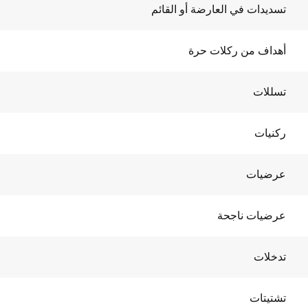
تسديدات في العارضة أو القائم
أهداف من ركلات حرة
تسللات
ركنيات
عرضيات
عرضيات ناجحة
تدخلات
تشتيتات