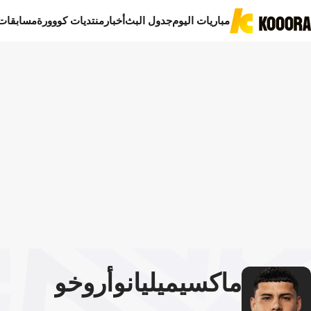
مباريات اليوم
جدول البث
أخبار
منتديات كووورة
مسابقات
ماكسيميليانو
أروخو