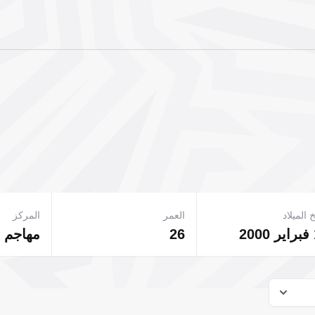
 الميلاد
العمر
المركز
2
26
مهاجم