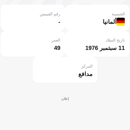
الجنسية
رقم القميص
ألمانيا
-
تاريخ الميلاد
العمر
11 سبتمبر 1976
49
المركز
مدافع
إعلان