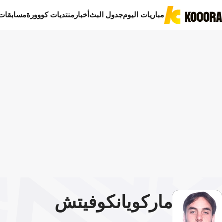
مباريات اليوم
جدول البث
أخبار
منتديات كووورة
مسابقات
ماركو
يانكوفيتش