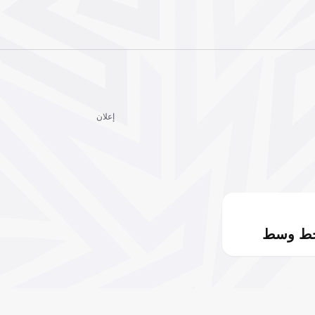
إعلان
خط وسط