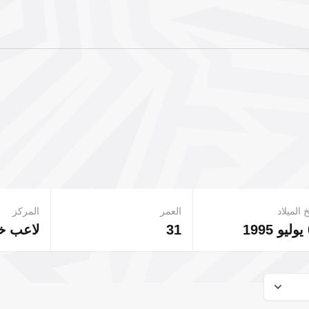
 الميلاد
العمر
المركز
31
لاعب 