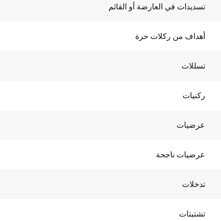
تسديدات في العارضة أو القائم
أهداف من ركلات حرة
تسللات
ركنيات
عرضيات
عرضيات ناجحة
تدخلات
تشتيتات