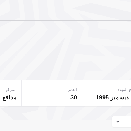
 الميلاد
العمر
المركز
1
30
مدافع