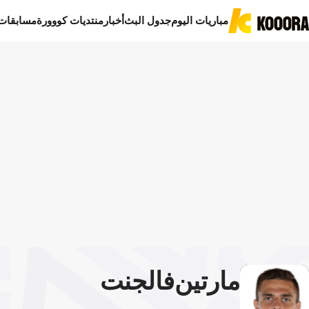
مباريات اليوم
جدول البث
أخبار
منتديات كووورة
مسابقات
مارتين
فالجنت