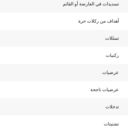
تسديدات في العارضة أو القائم
أهداف من ركلات حرة
تسللات
ركنيات
عرضيات
عرضيات ناجحة
تدخلات
تشتيتات