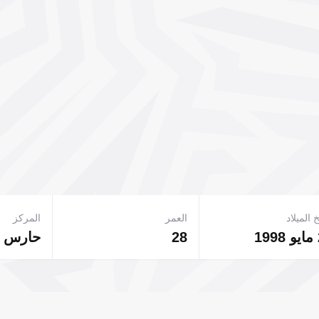
 الميلاد
العمر
المركز
28
حارس 