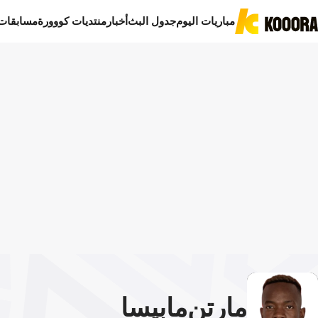
مباريات اليوم
جدول البث
أخبار
منتديات كووورة
مسابقات
مارتن
مابيسا