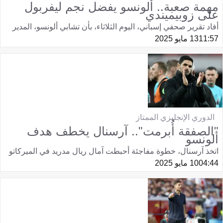
مهمة صعبة.. ألونسو يفضل نجم ليفربول
على زوبيميندي
أفاد تقرير صحفي إسباني، اليوم الثلاثاء، بأن تشابي ألونسو، المدير
11:57
13 مايو 2025
الدوري الإنجليزي الممتاز
"الصفقة أُبرمت".. آرسنال يخطف هدف
ألونسو
اتخذ آرسنال، خطوة مفاجئة أحبطت آمال ريال مدريد في الميركاتو
04:44
10 مايو 2025