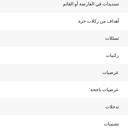
تسديدات في العارضة أو القائم
أهداف من ركلات حرة
تسللات
ركنيات
عرضيات
عرضيات ناجحة
تدخلات
تشتيتات