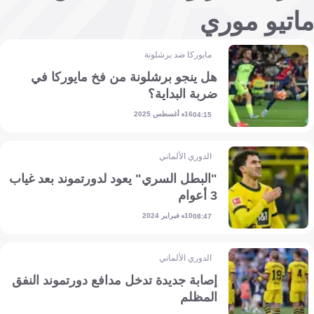
ماتيو موري
مايوركا ضد برشلونة
هل ينجو برشلونة من فخ مايوركا في
ضربة البداية؟
16 أغسطس 2025
04:15
الدوري الألماني
"البطل السري" يعود لدورتموند بعد غياب
3 أعوام
10 فبراير 2024
08:47
الدوري الألماني
إصابة جديدة تدخل مدافع دورتموند النفق
المظلم