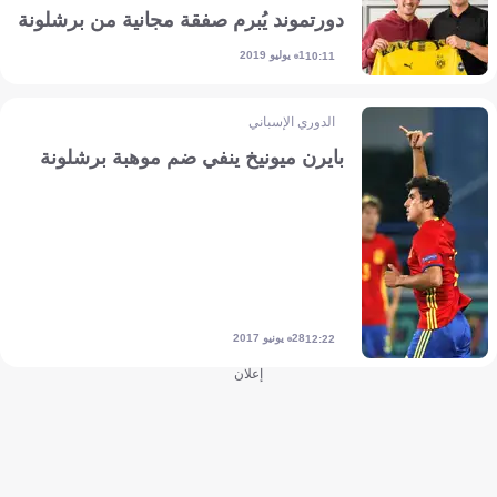
دورتموند يُبرم صفقة مجانية من برشلونة
1 يوليو 2019
10:11
الدوري الإسباني
بايرن ميونيخ ينفي ضم موهبة برشلونة
28 يونيو 2017
12:22
إعلان