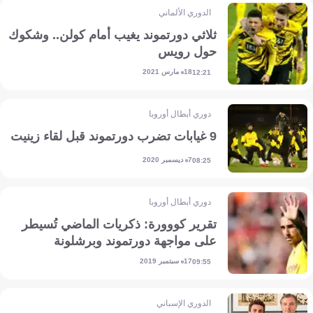
الدوري الألماني
ثلاثي دورتموند يغيب أمام كولن.. وشكوك
حول رويس
18 مارس 2021
12:21
دوري أبطال أوروبا
9 غيابات تضرب دورتموند قبل لقاء زينيت
7 ديسمبر 2020
08:25
دوري أبطال أوروبا
تقرير كووورة: ذكريات الماضي تُسيطر
على مواجهة دورتموند وبرشلونة
17 سبتمبر 2019
09:55
الدوري الإسباني