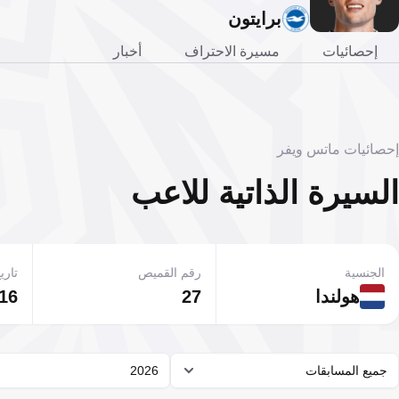
برايتون
إحصائيات
مسيرة الاحتراف
أخبار
إحصائيات ماتس ويفر
السيرة الذاتية للاعب
الجنسية
رقم القميص
تاريخ
هولندا
27
16 نوفمبر 999
جميع المسابقات
2026