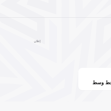
إعلان
خط وسط