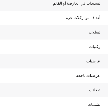
تسديدات في العارضة أو القائم
أهداف من ركلات حرة
تسللات
ركنيات
عرضيات
عرضيات ناجحة
تدخلات
تشتيتات