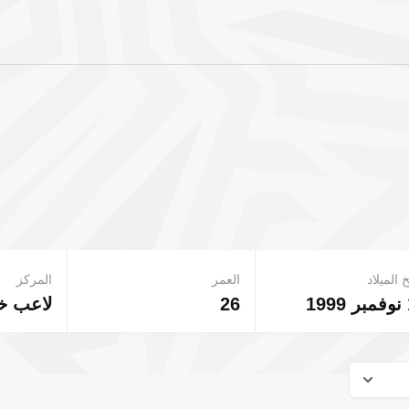
 الميلاد
العمر
المركز
1
26
لاعب 