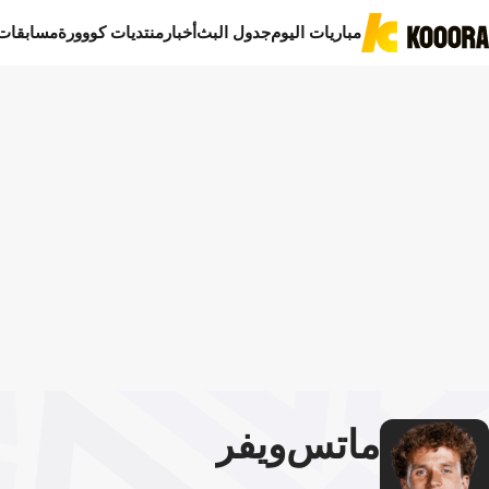
مباريات اليوم
جدول البث
أخبار
منتديات كووورة
مسابقات
ماتس
ويفر