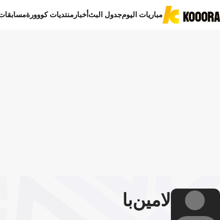
مباريات اليوم
جدول البث
أخبار
منتديات كووورة
مسابقات
لامين
با