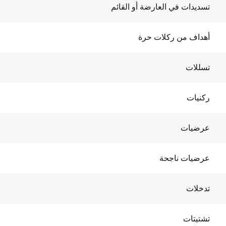
تسديدات في العارضة أو القائم
أهداف من ركلات حرة
تسللات
ركنيات
عرضيات
عرضيات ناجحة
تدخلات
تشتيتات