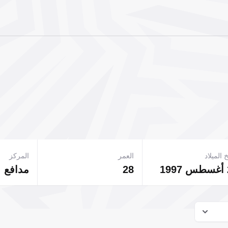
 الميلاد
العمر
المركز
28
مدافع