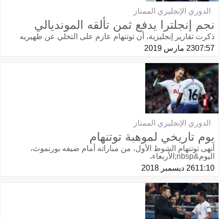
الدوري الإنجليزي الممتاز
نجم إنجلترا يدفع ثمن تألقه المونديالي
ذكرت تقارير إنجليزية، أن توتنهام عازم على التخلي عن ظهيريه
07:57
23 مارس 2019
الدوري الإنجليزي الممتاز
يوم تاريخي لموهبة توتنهام
أنهى توتنهام الشوط الأول، من مباراته أمام ضيفه بورنموث،
اليوم&nbsp;الأربعاء،
11:10
26 ديسمبر 2018