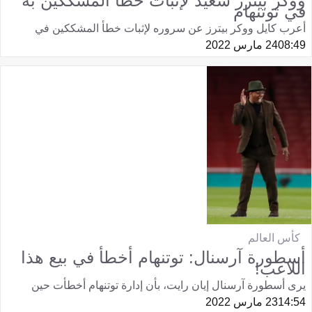
ووكر بيترز سعيد لإثبات خطأ المشككين به
في توتنهام
أعرب كايل ووكر بيترز عن سروره لإثبات خطأ المشككين في
08:49
24 مارس 2022
كأس العالم
أسطورة آرسنال: توتنهام أخطأ في بيع هذا
اللاعب!
يرى أسطورة آرسنال إيان رايت، بأن إدارة توتنهام أخطأت حين
14:54
23 مارس 2022