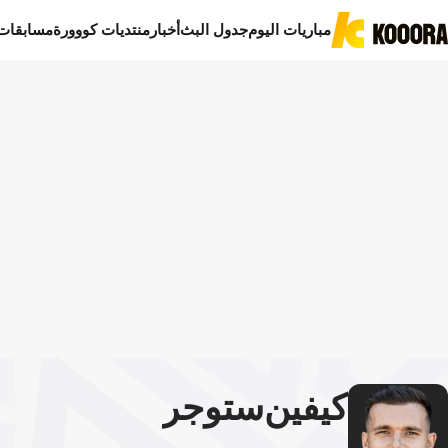
مباريات اليوم
جدول البث
أخبار
منتديات كووورة
مسابقات
كيفين
ستوجر