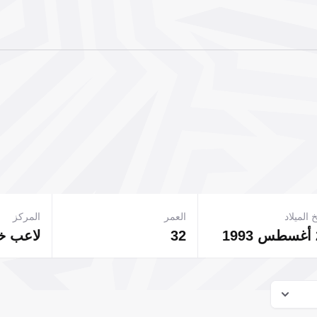
 الميلاد
العمر
المركز
32
لاعب 