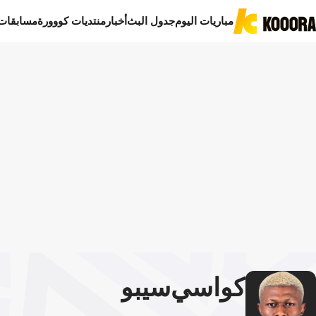
مباريات اليوم
جدول البث
أخبار
منتديات كووورة
مسابقات
كواسي
سيبو