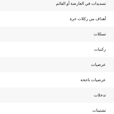
تسديدات في العارضة أو القائم
أهداف من ركلات حرة
تسللات
ركنيات
عرضيات
عرضيات ناجحة
تدخلات
تشتيتات