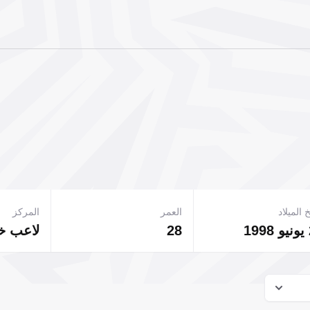
 الميلاد
العمر
المركز
28
لاعب 