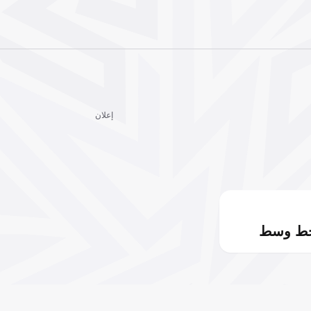
إعلان
خط وسط