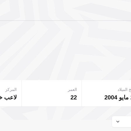
 الميلاد
العمر
المركز
22
لاعب 