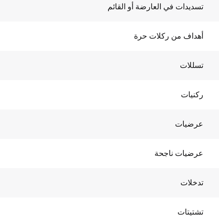
تسديدات في العارضة أو القائم
أهداف من ركلات حرة
تسللات
ركنيات
عرضيات
عرضيات ناجحة
تدخلات
تشتيتات