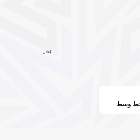
إعلان
خط وسط