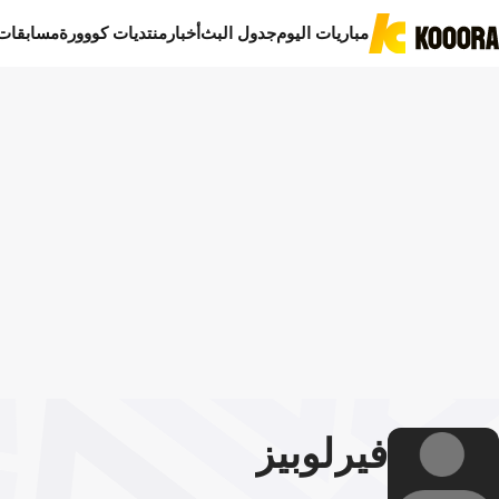
مباريات اليوم
جدول البث
أخبار
منتديات كووورة
مسابقات
فير
لوبيز