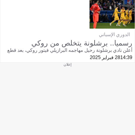
الدوري الإسباني
رسميا.. برشلونة يتخلص من روكي
أعلن نادي برشلونة رحيل مهاجمه البرازيلي فيتور روكي، بعد قطع
14:39
28 فبراير 2025
إعلان