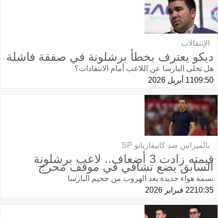
الإنتقالات
ديكو يعترف بخطأ برشلونة في صفقة فاشلة
هل تخلى البارسا عن اللاعب أمام الانتقادات؟
09:50
11 أبريل 2026
بالميراس ضد كابيفاريانو SP
قيمته زادت 3 أضعاف.. لاعب برشلونة
السابق يضع تشافي في موقف محرج
نسمة هواء جديدة بعد الهروب من جحيم البارسا
10:35
22 فبراير 2026