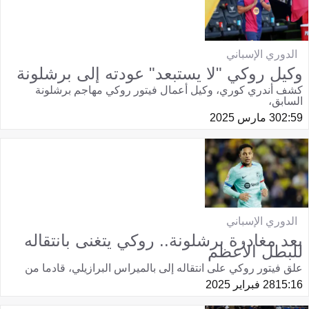
الدوري الإسباني
وكيل روكي "لا يستبعد" عودته إلى برشلونة
كشف أندري كوري، وكيل أعمال فيتور روكي مهاجم برشلونة
السابق،
02:59
3 مارس 2025
الدوري الإسباني
بعد مغادرة برشلونة.. روكي يتغنى بانتقاله
للبطل الأعظم
علق فيتور روكي على انتقاله إلى بالميراس البرازيلي، قادما من
15:16
28 فبراير 2025