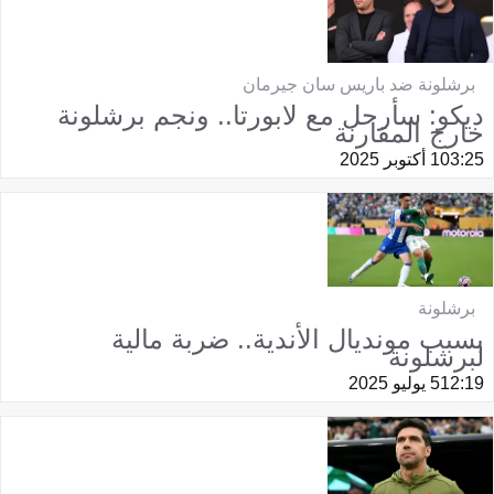
برشلونة ضد باريس سان جيرمان
ديكو: سأرحل مع لابورتا.. ونجم برشلونة
خارج المقارنة
03:25
1 أكتوبر 2025
برشلونة
بسبب مونديال الأندية.. ضربة مالية
لبرشلونة
12:19
5 يوليو 2025