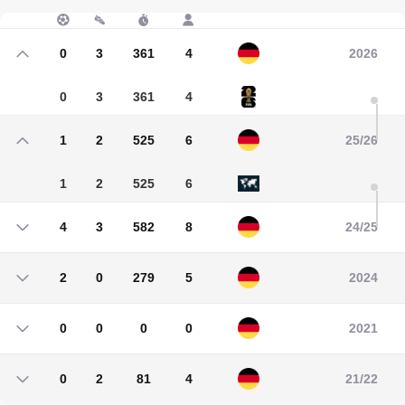
0
3
361
4
2026
0
3
361
4
1
2
525
6
25/26
1
2
525
6
4
3
582
8
24/25
4
3
582
8
2
0
279
5
2024
2
0
279
5
0
0
0
0
2021
0
0
0
0
0
2
81
4
21/22
0
2
81
4