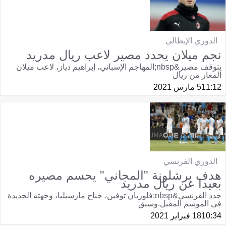
الدوري الإيطالي
نجم ميلان يحدد مصير لاعب ريال مدريد
يتوقف مصير&nbsp;المهاجم الإسباني، إبراهيم دياز، لاعب ميلان
المعار من ريال
11:12
5 مارس 2021
الدوري الفرنسي
هدف برشلونة "المجاني" يحسم مصيره
بعيدا عن ريال مدريد
حدد الفرنسي&nbsp;فلوريان توفين، جناح مارسيليا، وجهته الجديدة
في الموسم المقبل.وسبق
10:34
18 فبراير 2021