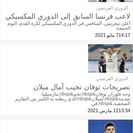
الدوري الفرنسي
لاعب فرنسا السابق إلى الدوري المكسيكي
أعلن تيجريس، المنافس في الدوري المكسيكي لكرة القدم، اليوم
الجمعة،
14:17
7 مايو 2021
الدوري الفرنسي
تصريحات توفان تخيب آمال ميلان
وجه فلوران توفان&nbsp;نجم&nbsp;مارسيليا،
صدمة&nbsp;لميلان&nbsp;الذي ربطته به الكثير من التقارير
الصحفية،&nbsp;في
13:34
12 مارس 2021