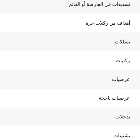
تسديدات في العارضة أو القائم
أهداف من ركلات حرة
تسللات
ركنيات
عرضيات
عرضيات ناجحة
تدخلات
تشتيتات