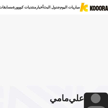
مباريات اليوم
جدول البث
أخبار
منتديات كووورة
مسابقات
علي
مامي