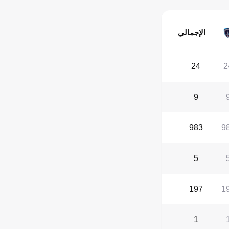
الإجمالي
24
2
9
983
9
5
197
1
1