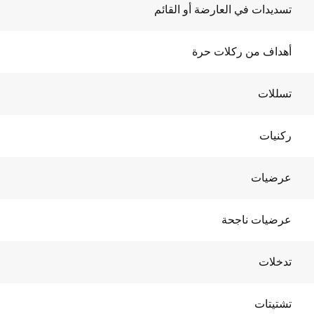
تسديدات في العارضة أو القائم
أهداف من ركلات حرة
تسللات
ركنيات
عرضيات
عرضيات ناجحة
تدخلات
تشتيتات