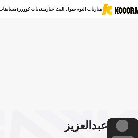
مباريات اليوم
جدول البث
أخبار
منتديات كووورة
مسابقات
عبد
العزيز