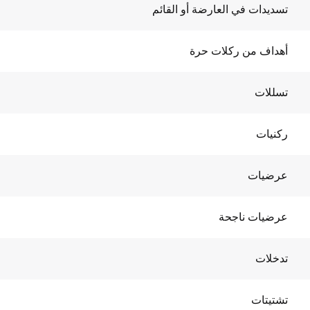
تسديدات في العارضة أو القائم
أهداف من ركلات حرة
تسللات
ركنيات
عرضيات
عرضيات ناجحة
تدخلات
تشتيتات