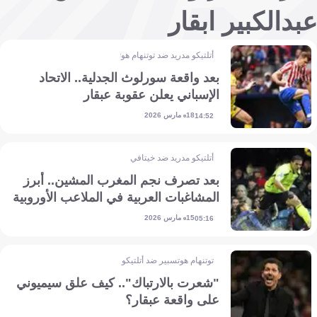
عبدالكبير ابقار
أتلتيكو مدريد ضد توتنهام هوتسبير
بعد واقعة سورلوث الجدلية.. الاتحاد
الإسباني يعلن عقوبة عبقار
18 مارس 2026
14:52
أتلتيكو مدريد ضد خيتافي
بعد تصرف نجم المغرب المشين.. أبرز
المشاغبات العربية في الملاعب الأوروبية
15 مارس 2026
05:16
توتنهام هوتسبير ضد أتلتيكو مدريد
"شعرت بالارتباك".. كيف علق سيميوني
على واقعة عبقار؟