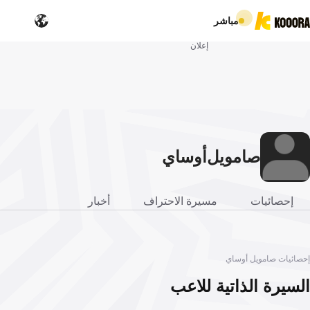
مباشر
إعلان
صامويل
أوساي
إحصائيات
مسيرة الاحتراف
أخبار
إحصائيات صامويل أوساي
السيرة الذاتية للاعب