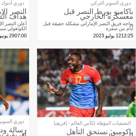
دوري السوبر التركي
دوري أدنوك 
باكامبو يورط النصر قبل
النصر الإ
معسكره الخارجي
هداف الدو
يواجه فريق النصر الإماراتي مشكلة حقيقة قبل
أعلن النصر الإ
أيام من سفره
الكونغولي سيدر
12:25
12 يوليو 2023
07:00
29 يونيو 2023
دوري السوبر
التصفيات المؤهلة لكأس العالم - إفريقيا
رسالة ود
باكومبو: نستحق التأهل
أفريقية ب