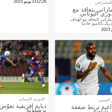
12:26
21 يونيو 2023
للمحترفين
ماراتي يتعاقد مع
ري اليوناني
ماراتي، التعاقد مع الهداف
يك باكامبو، قادما
الدوري الإسباني
 الصيني
دبابة إفريقية تعوّ
اعية تربط صفقة
برشلونة
برشلونة