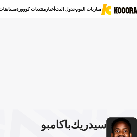
مباريات اليوم
جدول البث
أخبار
منتديات كووورة
مسابقات
سيدريك
باكامبو