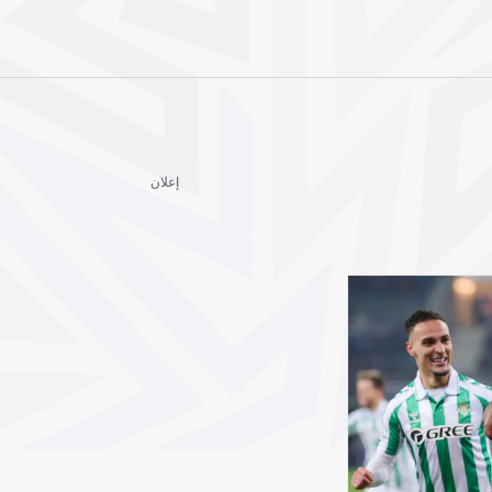
إعلان