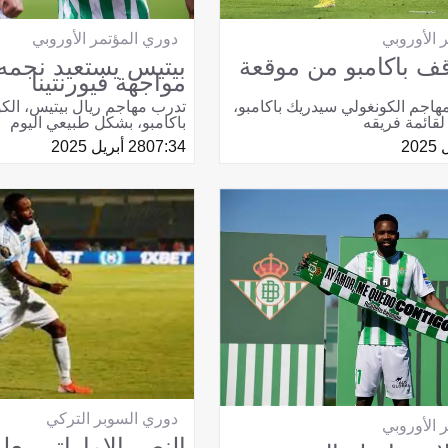
 الأوروبي
دوري المؤتمر الأوروبي
 باكامبو من موقعة
بيتيس يستعيد نجمه
مواجهة فيورنتينا
هاجم الكونغولي سيدريك باكامبو،
تدرب مهاجم ريال بيتيس، الك
 لقائمة فريقه
باكامبو، بشكل طبيعي اليوم
07:34
28 أبريل 2025
دوري السوبر التركي
 الأوروبي
النصر الإماراتي يع