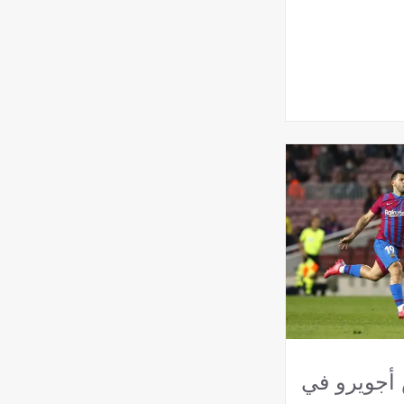
ض أجويرو في