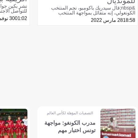
للمونديال
نشر بكين جوا
&nbsp;قال سيدريك باكومبو، نجم المنتخب
للتواصل الاجت
الكونغولي، إنه متفائل بمواجهة المنتخب
01:02
30 نوفمبر 2021
18:58
28 مارس 2022
التصفيات المؤهلة لكأس العالم - إفريقيا
مدرب الكونغو: مواجهة
تونس اختبار مهم