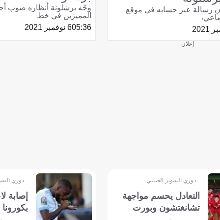
وجّه برشلونة أنظاره صوب أحد 
ن رسالة عبر حسابه في موقع
المميزين في خط
ماعي،
05:36
6 نوفمبر 2021
إعلان
دوري السوبر الصيني
دوري السو
التعادل يحسم مواجهة
إصابة ل
تشانغتشون وبورت
بكورونا