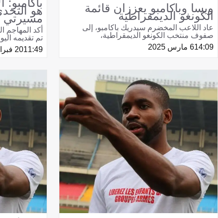
باكامبو: 
ويسا وباكامبو يعززان قائمة
هو التحدي
الكونغو الديمقراطية
مسيرتي
عاد اللاعب المخضرم سيدريك باكامبو، إلى
أكد المهاجم ا
صفوف منتخب الكونغو الديمقراطية،
تم تقديمه اليوم
14:09
6 مارس 2025
11:49
20 فبراير 2024