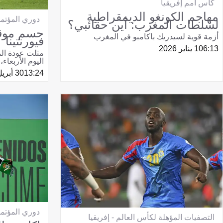
كأس أمم إفريقيا
مهاجم الكونغو الديمقراطية
دوري المؤتمر
لسلطات المغرب: أين حقائبي؟
حسم موقف
أزمة قوية لسيدريك باكامبو في المغرب
فيورنتينا
06:13
1 يناير 2026
مثلت عودة الم
اليوم الأربعاء،
13:24
30 أبريل 2025
دوري المؤتمر
التصفيات المؤهلة لكأس العالم - إفريقيا