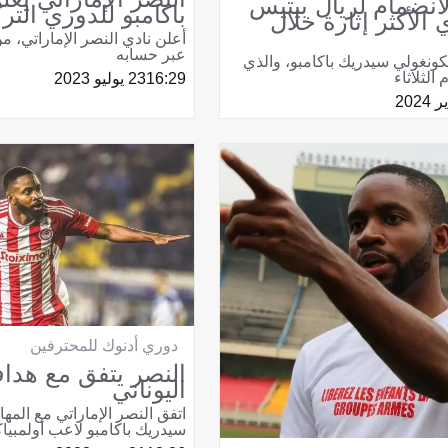
الانضمام لريال بيتيس
باكامبو للدوري التر
 الأكثر إثارة خلال
أعلن نادي النصر الإماراتي، 
عبر حسابه
لكونغولي سيدريك باكامبو، والذي
 الثلاثاء
16:29
23 يوليو 2023
دوري أدنوك للمحترفين
النصر يتفق مع هدا
اليوناني
اتفق النصر الإماراتي مع المه
سيدريك باكامبو لاعب أولمبي