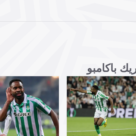
يك باكامبو