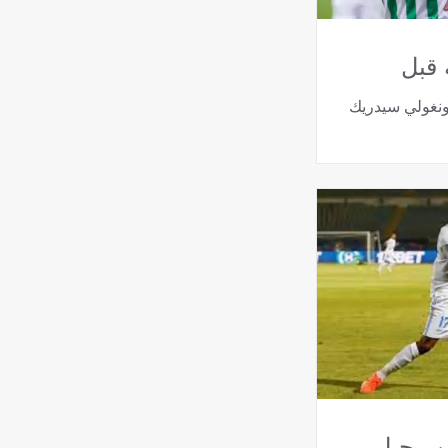
 قبل
ونغولي سيدريك
لن رحيل