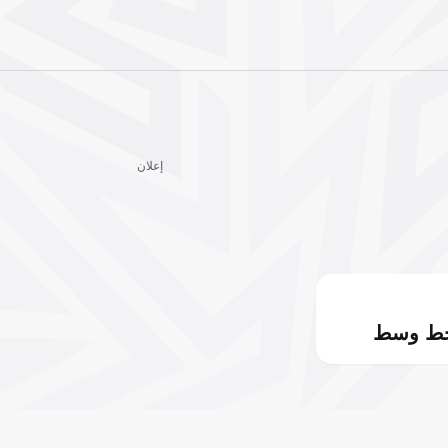
إعلان
خط وسط