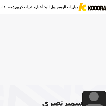
مباريات اليوم
جدول البث
أخبار
منتديات كووورة
مسابقات
سمير
نصري