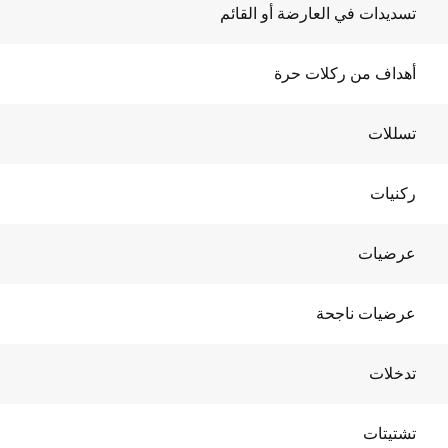
تسديدات في العارضة أو القائم
أهداف من ركلات حرة
تسللات
ركنيات
عرضيات
عرضيات ناجحة
تدخلات
تشتيتات