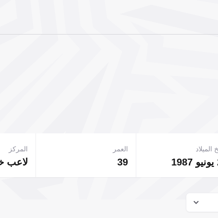
 الميلاد
العمر
المركز
39
لاعب 