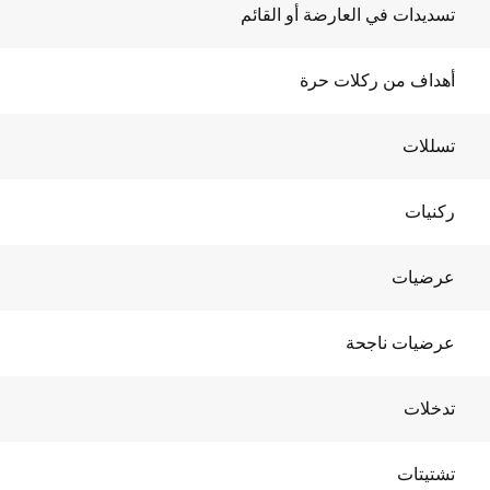
تسديدات في العارضة أو القائم
أهداف من ركلات حرة
تسللات
ركنيات
عرضيات
عرضيات ناجحة
تدخلات
تشتيتات