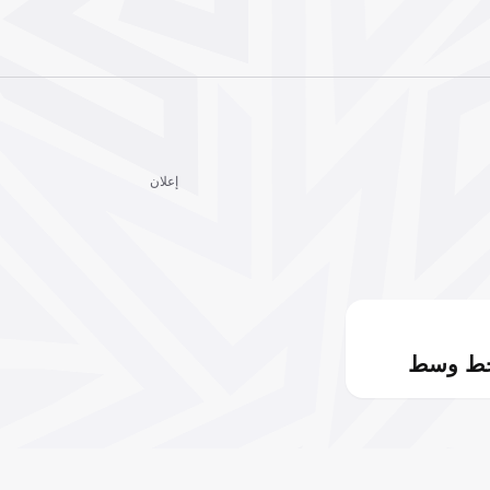
إعلان
خط وسط