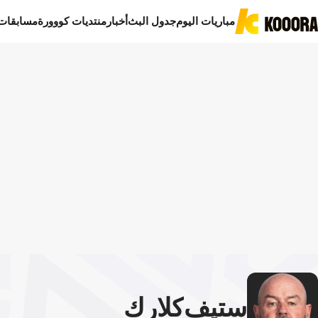
مباريات اليوم
جدول البث
أخبار
منتديات كووورة
مسابقات
ستيف
كلارك