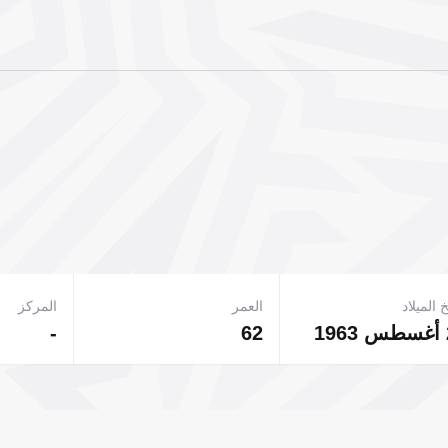
 الميلاد
العمر
المركز
-
62