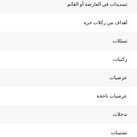
تسديدات في العارضة أو القائم
أهداف من ركلات حرة
تسللات
ركنيات
عرضيات
عرضيات ناجحة
تدخلات
تشتيتات