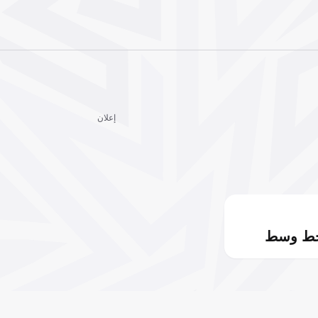
إعلان
خط وسط