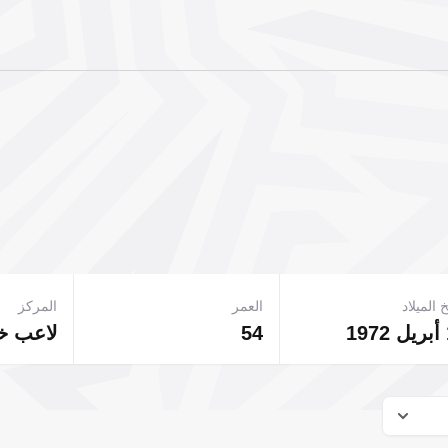
 الميلاد
العمر
المركز
54
لاعب 