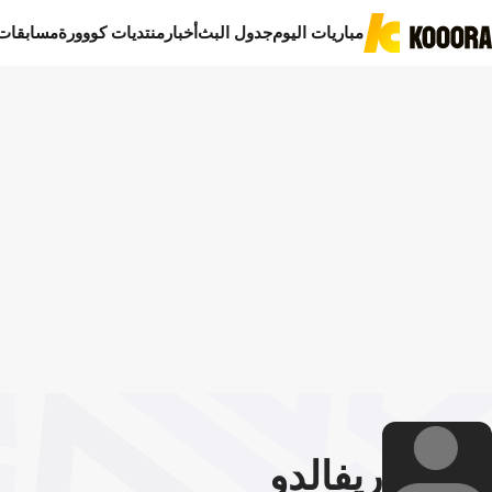
مباريات اليوم
جدول البث
أخبار
منتديات كووورة
مسابقات
ريفالدو