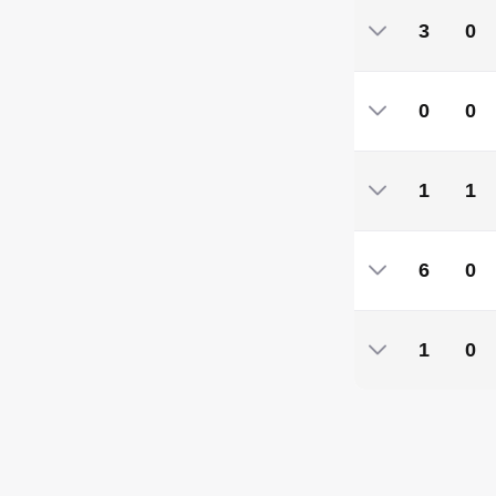
3
0
3
0
0
0
0
0
1
1
1
1
6
0
6
0
1
0
1
0