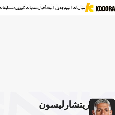
مباريات اليوم
جدول البث
أخبار
منتديات كووورة
مسابقات
ريتشارليسون