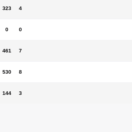
323
4
323
4
0
0
0
0
461
7
461
7
530
8
كا الجنوبية
8
530
144
3
144
3