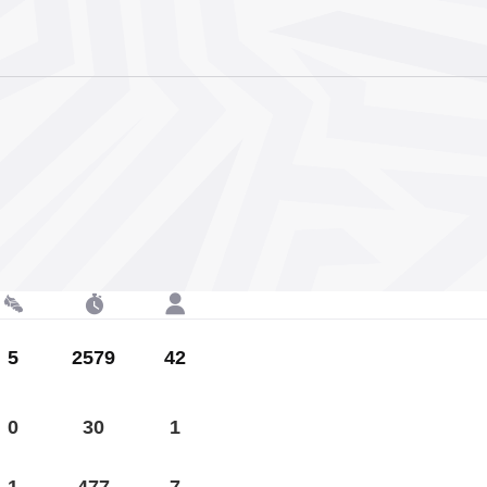
5
2579
42
0
30
1
1
477
7