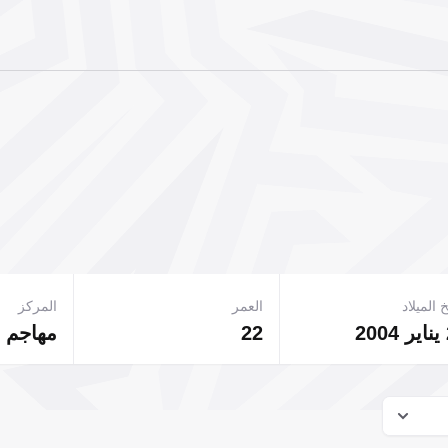
 الميلاد
العمر
المركز
22
مهاجم