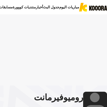
مباريات اليوم
جدول البث
أخبار
منتديات كووورة
مسابقات
روميو
فيرمانت