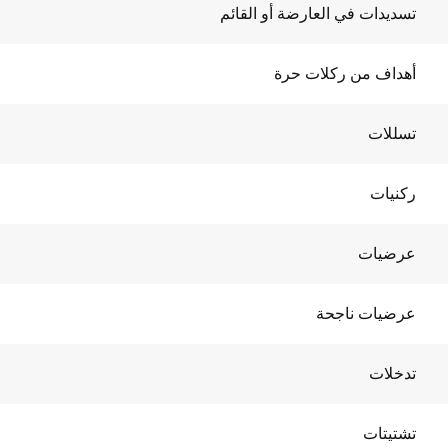
تسديدات في العارضة أو القائم
أهداف من ركلات حرة
تسللات
ركنيات
عرضيات
عرضيات ناجحة
تدخلات
تشتيتات