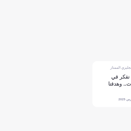
نجليزي الممتاز
 نفكر في
ات.. وهدفنا