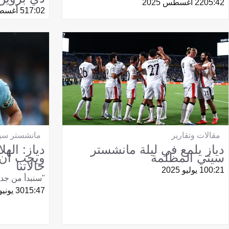
05:42
22 أغسطس 2025
17:02
5 أغسطس 2025
مقالات وتقارير
مانشستر سي
دياز يلمع في ليلة مانشستر
دياز: الهل
سيتي المظلمة
ويجب أن 
حالاتنا
00:21
1 يوليو 2025
"سنبدأ من جدي
15:47
30 يونيو 2025