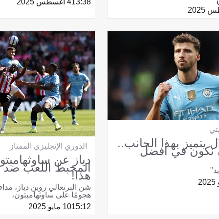
13:38
4 أغسطس 2025
تي
ال يتميز بهذا الجانب..
الدوري الإنجليزي الممتاز
نكون في أفضل
دياز عن ساوثهامبتو
المحبط اللعب ضد 
د"
هذا!
شن البرتغالي روبن دياز، مدا
هجومًا على ساوثهامبتون،
15:12
10 مايو 2025