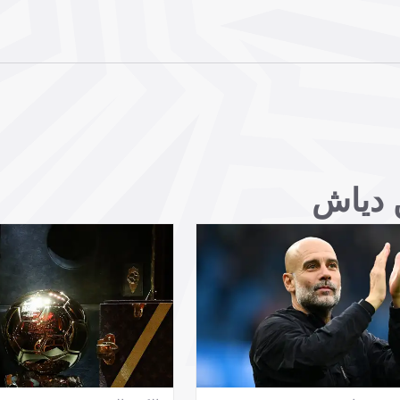
ن دياش