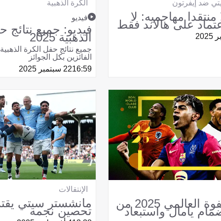
ي ضد إيفرتون
الكرة الذهبية
منتقدا مهاجميه: لا
فيديو
اعتماد على هالاند فقط
فيديو: جميع نتائج ح
الذهبية 2025
الفائزين بكل الجوائز
16:59
22 سبتمبر 2025
الإنتقالات
مانشستر سيتي يقت
نادي الصفوة العالمي 2025 من
تحصين نجمه
مام يامال واستبعاد