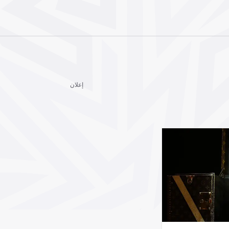
إعلان