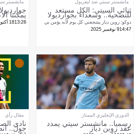
مانشستر سيتي ضد ليفربول
مانشستر سيت
ثنائي السيتي: الكل مستعد
جوارديولا 
للتضحية.. وسعداء بجوارديولا
يمكننا ال
دوكو: روبن دياز يشجعني كل يوم لأنه يؤمن بي
13:26
18 أكتوبر 2025
14:47
9 نوفمبر 2025
الدوري الإنجليزي الممتاز
مقال رأي
رسميا.. مانشستر سيتي يمدد
عقد روبن دياز
جول.. انض
دي بروين