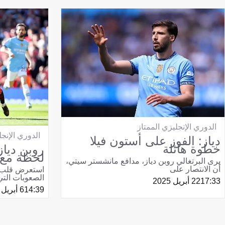
الدوري الإنجليزي الممتاز
الدوري الإنجل
دياز: الفوز على أستون فيلا
خطوة هائلة
روبن دياز:
لحظة مع 
يرى البرتغالي روبن دياز، مدافع مانشستر سيتي،
أن الانتصار على
استعرض قلب د
الصعوبات التي
17:33
22 أبريل 2025
14:39
6 أبريل 2025