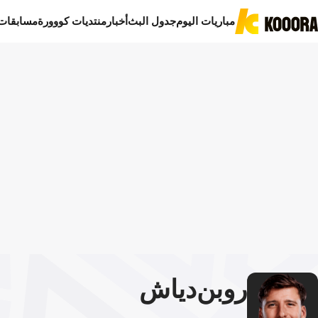
مباريات اليوم
جدول البث
أخبار
منتديات كووورة
مسابقات
روبن
دياش