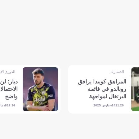
الدنمارك
الدوري الإ
المراهق كويندا يرافق
دياز: لن
رونالدو في قائمة
الاحتمال
البرتغال لمواجهة
واضح
الدنمارك
14 مارس 2025
8 مارس 2025
17:36
11:20