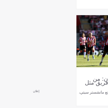
ن: من
فريق مثل
إعلان
فع مانشستر سيتي،