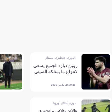
الدوري الإنجليزي الممتاز
روبن دياز: الجميع يسعى
لانتزاع ما يمتلكه السيتي
15 مارس 2025
09:45
دوري أبطال أوروبا
هالاند وثلاثي مانشستر