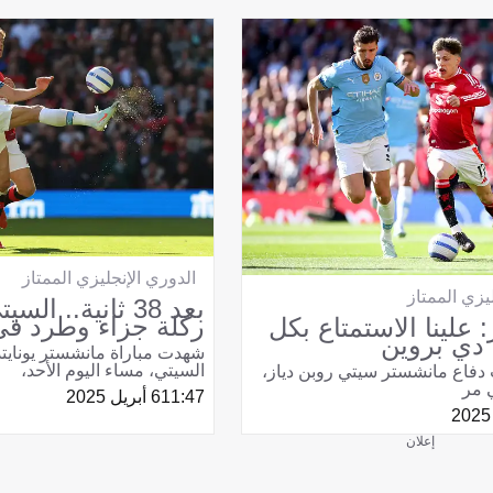
الدوري الإنجليزي الممتاز
يزي الممتاز
بعد 38 ثانية.. ا
ركلة جزاء وطرد في
 علينا الاستمتاع بكل
دي بروين
شهدت مباراة مانشستر يونايت
السيتي، مساء اليوم الأحد،
فاع مانشستر سيتي روبن دياز،
 مر
11:47
6 أبريل 2025
إعلان