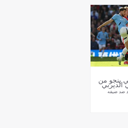
لسيتي ينجو من
 الديربي
د ضد ضيفه