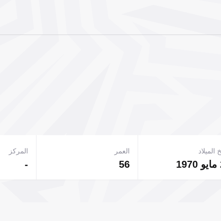
 الميلاد
العمر
المركز
-
56