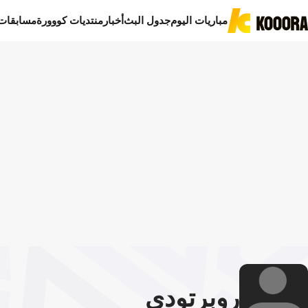
مباريات اليوم
جدول البث
أخبار
منتديات كووورة
مسابقات
روبرتو
دي